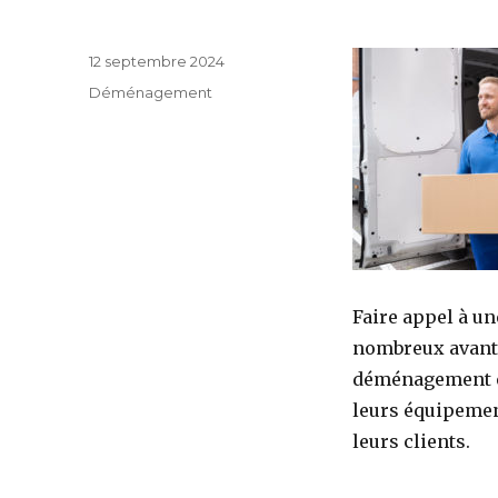
Publié
12 septembre 2024
le
Catégories
Déménagement
Faire appel à u
nombreux avanta
déménagement eff
leurs équipemen
leurs clients.