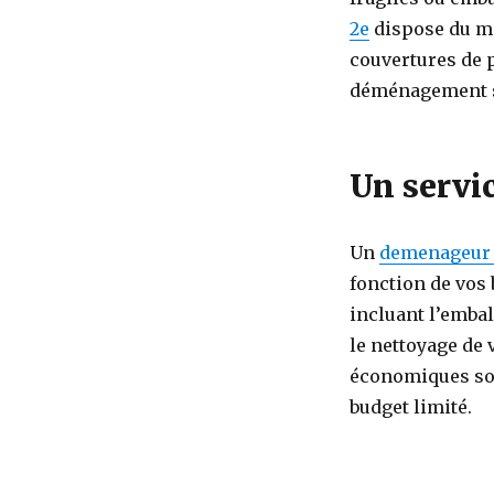
2e
dispose du ma
couvertures de p
déménagement sa
Un servi
Un
demenageur 
fonction de vos 
incluant l’emba
le nettoyage de
économiques son
budget limité.