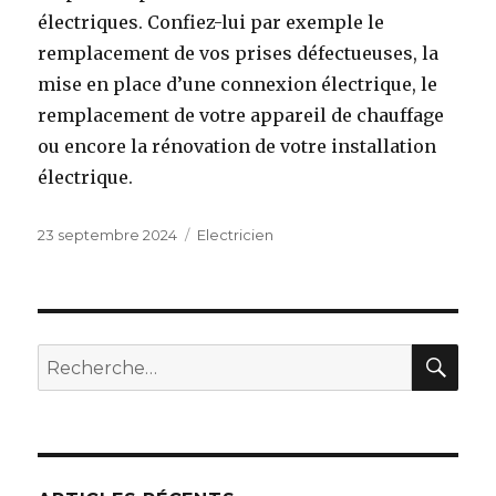
électriques. Confiez-lui par exemple le
remplacement de vos prises défectueuses, la
mise en place d’une connexion électrique, le
remplacement de votre appareil de chauffage
ou encore la rénovation de votre installation
électrique.
Publié
23 septembre 2024
Catégories
Electricien
le
RE
Recherche
pour :